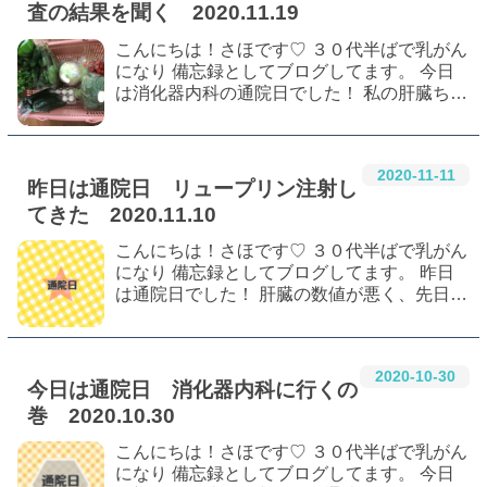
査の結果を聞く 2020.11.19
こんにちは！さほです♡ ３０代半ばで乳がん
になり 備忘録としてブログしてます。 今日
は消化器内科の通院日でした！ 私の肝臓ちゃ
んはどうだったかしら…。 肝臓の数値が悪い
話最初からはこちら 前回初めて消化器内科通
#
乳癌
#
乳がん
#
乳がん治療
院した日の話はこちら 消化器内科 また…
#
ホルモン療法
#
脂肪肝
#
肝機能
2020
-
11
-
11
昨日は通院日 リュープリン注射し
#
肝機能障害
#
採血
#
血液検査
てきた 2020.11.10
こんにちは！さほです♡ ３０代半ばで乳がん
になり 備忘録としてブログしてます。 昨日
は通院日でした！ 肝臓の数値が悪く、先日消
化器内科へご紹介となりました。 そちらがど
うなるか分からないけど、この日くらいに予
#
乳がん
#
乳癌
#
ホルモン治療
約しとこうか～って乳腺科の予約の日で…
#
リュープリン
#
採血
#
通院日
2020
-
10
-
30
今日は通院日 消化器内科に行くの
巻 2020.10.30
こんにちは！さほです♡ ３０代半ばで乳がん
になり 備忘録としてブログしてます。 今日