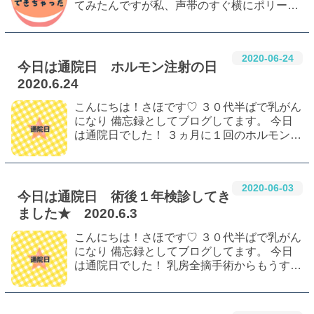
てみたんですが私、声帯のすぐ横にポリープ
ができました そのせいで毎日苦しいです 今
回は声帯の横にできたポリープの話です。 ノ
ド風邪かな？と思ったら 原因は…？ ①気…
2020
-
06
-
24
今日は通院日 ホルモン注射の日
2020.6.24
こんにちは！さほです♡ ３０代半ばで乳がん
になり 備忘録としてブログしてます。 今日
は通院日でした！ ３ヵ月に１回のホルモン注
射の日です。 病院入口で体温測定 担当医の
診察 いつものホルモン注射が入荷できない
遺伝子検査 肝臓が悪い私 化学療法室 最…
2020
-
06
-
03
今日は通院日 術後１年検診してき
ました★ 2020.6.3
こんにちは！さほです♡ ３０代半ばで乳がん
になり 備忘録としてブログしてます。 今日
は通院日でした！ 乳房全摘手術からもうすぐ
１年。早いもんだ。 １年経つので検査をしま
しょう！ということで色々と検査してきまし
たよー！ 病院入口で体温測定 血液検査 …