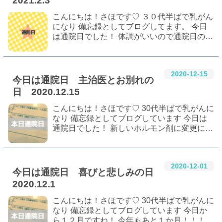
2021.2.3
こんにちは！さほです♡ ３０代半ばで乳がん
になり 備忘録としてブログしてます。 今日
は通院日でした！ 体調がいいので通院日の話
が久しぶり！ 好きだった主治医が移動になっ
たので今日から新しい先生に！ ドキドキ♥ 採
血するだかしないだか 新しい主治医 リ…
2020
-
12
-
15
今日は通院日 主治医とお別れの
日 2020.12.15
こんにちは！さほです♡ 30代半ばで乳がんに
なり 備忘録としてブログしています 今日は
通院日でした！ 新しいホルモン剤に変更にな
って２週間。 その様子を見る日です。 前回
の通院日の話はこちら 新しいホルモン剤『フ
ェマーラ』（レトロゾール）の副作用は…
2020
-
12
-
01
今日は通院日 喜びと悲しみの日
2020.12.1
こんにちは！さほです♡ 30代半ばで乳がんに
なり 備忘録としてブログしています 今日か
ら１２月ですね！ 今年もあと１か月！！！