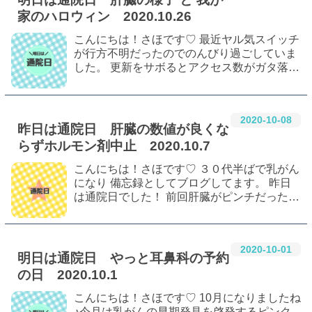
家のハロウィン 2020.10.26
こんにちは！さほです♡ 最近ヤル気スイッチ
が行方不明だったのでのんびり過ごしていま
した。 更新をサボるとアクセス数がガタ落ち
ですｗ さて、明日は通院日。 乳腺科で肝臓
の様子を診てもらいます。 前回肝臓の数値が
#
乳癌
#
乳がん
#
乳がんサバイバー
良くならずホルモン剤中止になった話は…
#
乳がん治療中
#
乳がん闘病中
2020
-
10
-
08
昨日は通院日 肝臓の数値が良くな
#
若年性乳がん
#
ホルモン治療
らずホルモン剤中止 2020.10.7
#
トリプルポジティブ
#
ハロウィン
こんにちは！さほです♡ ３０代半ばで乳がん
になり 備忘録としてブログしてます。 昨日
#
１００均
は通院日でした！ 前回肝臓がピンチだったの
でホルモン剤の種類が変わりました。 その話
はこちら。 改善したかどうか確認しに行って
きましたー。 血液検査 担当医の診察 …
2020
-
10
-
01
明日は通院日 やっと耳鼻科の予約
の日 2020.10.1
こんにちは！さほです♡ 10月になりましたね
♪今月は乳がんの早期発見を啓発するピンク