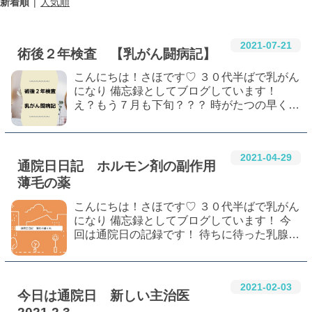
新着順
人気順
2021
-
07
-
21
術後２年検査 【乳がん闘病記】
こんにちは！さほです♡ ３０代半ばで乳がん
になり 備忘録としてブログしています！
え？もう７月も下旬？？？ 時がたつの早く
ね！？ みんな元気ー？？ 私は６月は仕事が
忙しくてずっと体調不良だったり、最近はコ
ロナのワクチン打って腰痛悪化と発熱してた
2021
-
04
-
29
け…
通院日日記 ホルモン剤の副作用
薄毛の薬
こんにちは！さほです♡ ３０代半ばで乳がん
になり 備忘録としてブログしています！ 今
回は通院日の記録です！ 待ちに待った乳腺科
の予約日！！ ホルモン剤がレトロゾールにな
ってから薄毛が止まらず…。 調べたら薄毛に
効く薬があるらしいので出してもらうぞ…
2021
-
02
-
03
今日は通院日 新しい主治医