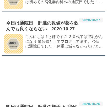
は初めての消化器内科への通院日でした！ 私
の肝臓ちゃんは良くなるのかしら…。 肝臓の
数値が悪い話最初からはこちら 消化器内科
CT検査 会計待ちはカフェに 最後に 消化…
2020
-
10
-
27
今日は通院日 肝臓の数値が薬を飲
んでも良くならない 2020.10.27
こんにちは！さほです♡ ３０代半ばで乳がん
になり 備忘録としてブログしてます。 今日
は通院日でした！ 体重は減らなかったけど昨
日の夕飯と朝食は油控えめにしたよー！！ 往
生際悪いｗｗｗ 血液検査 担当医の診察 最後
#
乳がん
#
乳癌
#
乳がんサバイバー
に 血液検査 前回痛い思いをしたので今…
#
肝臓
#
血液検査
#
消化器内科
#
肝機能
#
血管が行方不明
#
採血
#
病院通い
2020
-
10
-
26
明日は通院日 肝臓の様子 と 我が