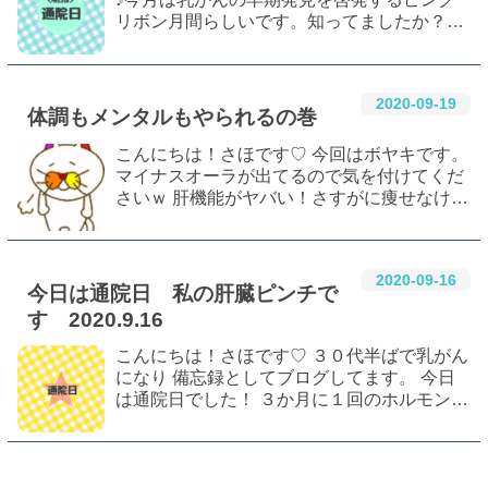
リボン月間らしいです。知ってましたか？？
私はインスタで知りました♡ さて、明日は通
院日。 乳腺科ではなくて耳鼻科の、です。
ノドにポリープができて市民病院送りにな
2020
-
09
-
19
っ…
体調もメンタルもやられるの巻
こんにちは！さほです♡ 今回はボヤキです。
マイナスオーラが出てるので気を付けてくだ
さいｗ 肝機能がヤバい！さすがに痩せなけれ
ば…と、受診日の夕方さっそくウォーキング
したんですが、いきなり動いたせいかふくら
はぎが痛くなってしまいました…。 筋肉痛…
2020
-
09
-
16
今日は通院日 私の肝臓ピンチで
す 2020.9.16
こんにちは！さほです♡ ３０代半ばで乳がん
になり 備忘録としてブログしてます。 今日
は通院日でした！ ３か月に１回のホルモン注
射の日ですが、前回３か月のリュープリンが
欠品で６か月のを打ったんで今回注射はな
し。 しかしホルモン剤の処方箋は３か月分…