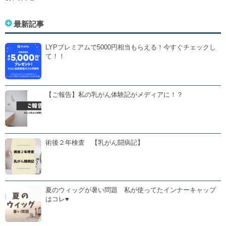
最新記事
LYPプレミアムで5000円相当もらえる！今すぐチェックし
て！！
【ご報告】私の乳がん体験記がメディアに！？
術後２年検査 【乳がん闘病記】
夏のウィッグが暑い問題 私が使ってたインナーキャップ
はコレ♥