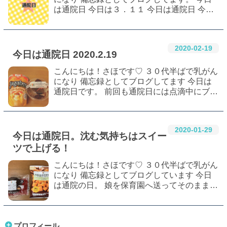
は通院日 今日は３．１１ 今日は通院日 今日
は通院日です。 今回は担当医の診察前に血液
検査がある日。 結果待ちが長いよぅ(^_^;) ち
ょっと肝臓の数値がずっと悪くて、今…
2020
-
02
-
19
今日は通院日 2020.2.19
こんにちは！さほです♡ ３０代半ばで乳がん
になり 備忘録としてブログしてます 今日は
通院日です。 前回も通院日には点滴中にブロ
グをアップしたので今回もそのようにします
♪ 前回の通院日の話はこちらから↓
www.sahodiary.work テンションの下がる通院
2020
-
01
-
29
日に…
今日は通院日。沈む気持ちはスイー
ツで上げる！
こんにちは！さほです♡ ３０代半ばで乳がん
になり 備忘録としてブログしています 今日
は通院の日。 娘を保育園へ送ってそのまま病
院へ 前回お正月休み明けは待ち時間えげつな
かったけど今日は正常に戻ってます(それでも
少し待つけど) 今は副作用の少ないハー…
プロフィール