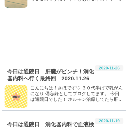
早いなぁ。 今日は耳鼻科の術前検査の日でし
た。マジ朝からテンションダダ下がりでした
#
乳癌
#
乳がん
#
乳がんしこり
がしょうがない。行ってきましたよ~♬ 耳…
#
ポリープ
#
手術中止
#
主治医交代
#
ホルモン治療
#
フェマーラ
#
レトロゾール
#
タモキシフェン
2020
-
11
-
26
今日は通院日 肝臓がピンチ！消化
器内科へ行く最終回 2020.11.26
こんにちは！さほです♡ ３０代半ばで乳がん
になり 備忘録としてブログしてます。 今日
は通院日でした！ ホルモン治療してたら肝臓
の数値が悪くなり、先日消化器内科で詳しい
血液検査をしたけど結果はどれも陰性。 さら
#
乳癌
#
乳がん
#
乳ガン
#
肝臓
に詳しい血液検査を前回しました！ 前回…
#
消化器内科
#
経過観察
2020
-
11
-
19
今日は通院日 消化器内科で血液検