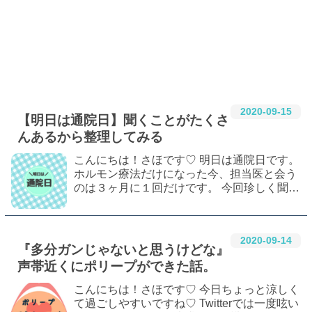
2020
-
09
-
15
【明日は通院日】聞くことがたくさ
んあるから整理してみる
こんにちは！さほです♡ 明日は通院日です。
ホルモン療法だけになった今、担当医と会う
のは３ヶ月に１回だけです。 今回珍しく聞き
たいことが山盛りなのでちゃんと聞けるかし
ら…。 質問を整理して優先順位高いのから聞
かなくては…。 今回は聞くことを整理し…
2020
-
09
-
14
『多分ガンじゃないと思うけどな』
声帯近くにポリープができた話。
こんにちは！さほです♡ 今日ちょっと涼しく
て過ごしやすいですね♡ Twitterでは一度呟い